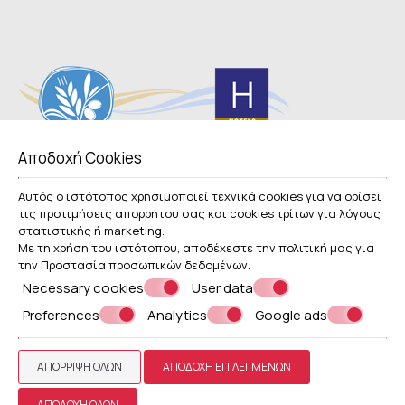
Αποδοχή Cookies
Εξερευνήστε
Αυτός ο ιστότοπος χρησιμοποιεί τεχνικά cookies για να ορίσει
τις προτιμήσεις απορρήτου σας και cookies τρίτων για λόγους
Covid-19
στατιστικής ή marketing.
Ευρετήριο
Με τη χρήση του ιστότοπου, αποδέχεστε την πολιτική μας για
την
Προστασία προσωπικών δεδομένων
.
Necessary cookies
User data
© Powered by Marinet
Preferences
Analytics
Google ads
︿
ΑΠΌΡΡΙΨΗ ΌΛΩΝ
ΑΠΟΔΟΧΉ ΕΠΙΛΕΓΜΈΝΩΝ
ΑΠΟΔΟΧΉ ΌΛΩΝ